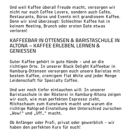
Und weil Kaffee überall Freude macht, versorgen wir
nicht nur euch
Coffee Lovers
, sondern auch
Cafés,
Restaurants, Büros und Events
mit grandiosem Kaffee.
Denn wir sind überzeugt: Schlechter Kaffee hat in
keinem Meeting, Brunch oder ersten Date etwas
verloren!
KAFFEEBAR IN OTTENSEN & BARISTASCHULE IN
ALTONA – KAFFEE ERLEBEN, LERNEN &
GENIESSEN
Guter Kaffee gehört in gute Hände – und an die
richtigen Orte. In unserer
Black Delight Kaffeebar in
Hamburg-Ottensen
versorgen euch unsere
Baristas
mit
bestem Kaffee, cremigem Flat White und jeder Menge
Leidenschaft für Specialty Coffee.
Und wer noch tiefer eintauchen will: In unserer
Baristaschule in der Rösterei in Hamburg-Altona
zeigen
wir euch, wie man perfekten Espresso zieht,
Milchschaum zum Kunstwerk macht und warum die
richtige Mahlgrad-Einstellung den Unterschied zwischen
„Wow!“ und „Uff…“ macht.
Ob Anfänger oder Profi, privat oder gewerblich – wir
haben den perfekten Kurs für euch!