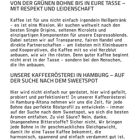
VON DER GRÜNEN BOHNE BIS IN EURE TASSE –
MIT RESPEKT UND LEIDENSCHAFT
Kaffee ist für uns nicht einfach irgendein Heißgetränk
– es ist eine Mission. Wir suchen weltweit nach den
besten
Single Origins
, seltenen
Microlots
und
einzigartigen Komponenten für unsere
Espressoblends
.
Dabei setzen wir auf
Transparenz, fairen Handel und
direkte Partnerschaften
– am liebsten mit
Kleinbauern
und Kooperativen
, die Kaffee mit so viel Herzblut
anbauen, wie wir ihn rösten. Denn guter Kaffee beginnt
nicht erst in der Tasse – sondern bei den Menschen,
die ihn anbauen.
UNSERE KAFFEERÖSTEREI IN HAMBURG – AUF
DER SUCHE NACH DEM SWEETSPOT
Hier wird nicht einfach nur geröstet, hier wird gefeilt,
probiert und perfektioniert! In unserer
Kaffeerösterei
in Hamburg-Altona
nehmen wir uns die Zeit, für jede
Bohne das perfekte
Röstprofil
zu entwickeln – immer
auf der Suche nach dem
Sweetspot
, wo sich die besten
Aromen entfalten.
Zu viel Säure? Nein, danke.
Unangenehme Bitterstoffe? Sicher nicht.
Wir bringen
jede Bohne in ihr geschmackliches Gleichgewicht,
damit ihr eine Tasse Kaffee bekommt, die
harmonisch, spannend und einfach verdammt gut ist.