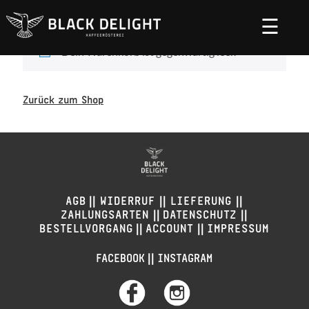
☰
Dein Warenkorb ist gegenwärtig leer.
Zurück zum Shop
||
||
||
AGB
WIDERRUF
LIEFERUNG
||
||
ZAHLUNGSARTEN
DATENSCHUTZ
||
||
BESTELLVORGANG
ACCOUNT
IMPRESSUM
||
FACEBOOK
INSTAGRAM
||