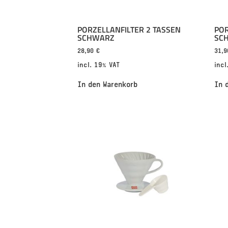
PORZELLANFILTER 2 TASSEN
POR
SCHWARZ
SC
28,90
€
31,
incl. 19% VAT
incl
In den Warenkorb
In 