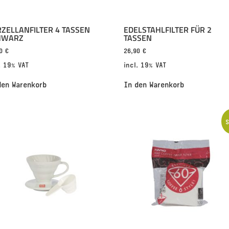
ZELLANFILTER 4 TASSEN
EDELSTAHLFILTER FÜR 2
HWARZ
TASSEN
90
€
26,90
€
. 19% VAT
incl. 19% VAT
den Warenkorb
In den Warenkorb
S