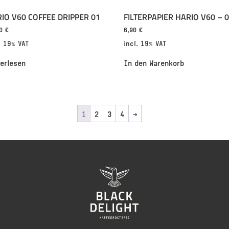
IO V60 COFFEE DRIPPER 01
FILTERPAPIER HARIO V60 – 
90
€
6,90
€
. 19% VAT
incl. 19% VAT
terlesen
In den Warenkorb
1
2
3
4
→