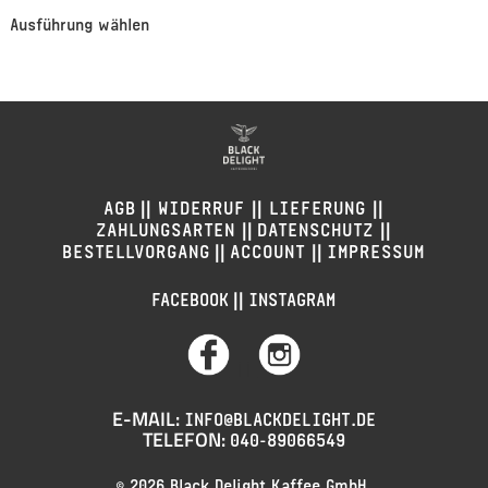
Ausführung wählen
||
||
||
AGB
WIDERRUF
LIEFERUNG
||
||
ZAHLUNGSARTEN
DATENSCHUTZ
||
||
BESTELLVORGANG
ACCOUNT
IMPRESSUM
||
FACEBOOK
INSTAGRAM
||
E-MAIL:
INFO@BLACKDELIGHT.DE
TELEFON:
040-89066549
© 2026 Black Delight Kaffee GmbH.