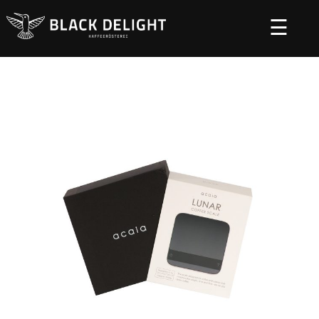
☰
Startseite
Zubehör
/
/ Acaia Lunar