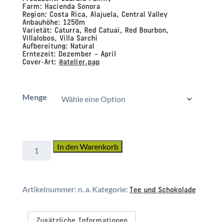
Farm:
Hacienda Sonora
Region:
Costa Rica, Alajuela, Central Valley
Anbauhöhe:
1250m
Varietät:
Caturra, Red Catuaí, Red Bourbon,
Villalobos, Villa Sarchi
Aufbereitung:
Natural
Erntezeit:
Dezember – April
Cover-Art:
@atelier.pap
Menge
Costa
In den Warenkorb
Rica
Cascara
Natural
Tee und Schokolade
Artikelnummer:
n. a.
Kategorie:
Menge
Zusätzliche Informationen