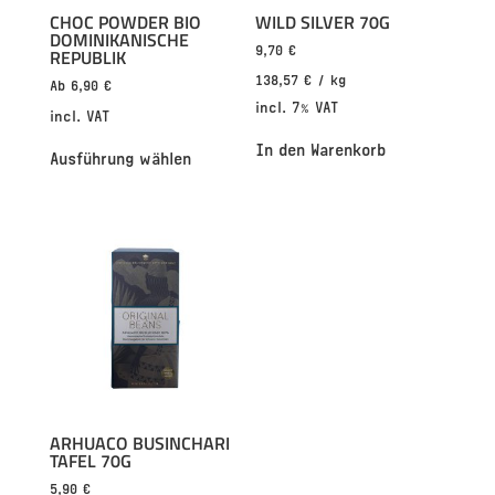
CHOC POWDER BIO
WILD SILVER 70G
DOMINIKANISCHE
9,70
€
REPUBLIK
138,57
€
/
kg
Ab
6,90
€
incl. 7% VAT
incl. VAT
In den Warenkorb
Ausführung wählen
ARHUACO BUSINCHARI
TAFEL 70G
5,90
€