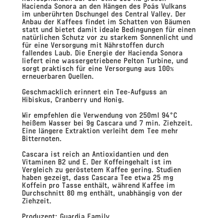
Hacienda Sonora an den Hängen des Poás Vulkans
im unberührten Dschungel des Central Valley. Der
Anbau der Kaffees findet im Schatten von Bäumen
statt und bietet damit ideale Bedingungen für einen
natürlichen Schutz vor zu starkem Sonnenlicht und
für eine Versorgung mit Nährstoffen durch
fallendes Laub. Die Energie der Hacienda Sonora
liefert eine wassergetriebene Pelton Turbine, und
sorgt praktisch für eine Versorgung aus 100%
erneuerbaren Quellen.
Geschmacklich erinnert ein Tee-Aufguss an
Hibiskus, Cranberry und Honig.
Wir empfehlen die Verwendung von 250ml 94°C
heißem Wasser bei 9g Cascara und 7 min. Ziehzeit.
Eine längere Extraktion verleiht dem Tee mehr
Bitternoten.
Cascara ist reich an Antioxidantien und den
Vitaminen B2 und E. Der Koffeingehalt ist im
Vergleich zu geröstetem Kaffee gering. Studien
haben gezeigt, dass Cascara Tee etwa 25 mg
Koffein pro Tasse enthält, während Kaffee im
Durchschnitt 80 mg enthält, unabhängig von der
Ziehzeit.
Produzent:
Guardia Family