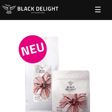
☰
Startseite
Tee und Schokolade
/
/ Costa Rica Cascara
Natural