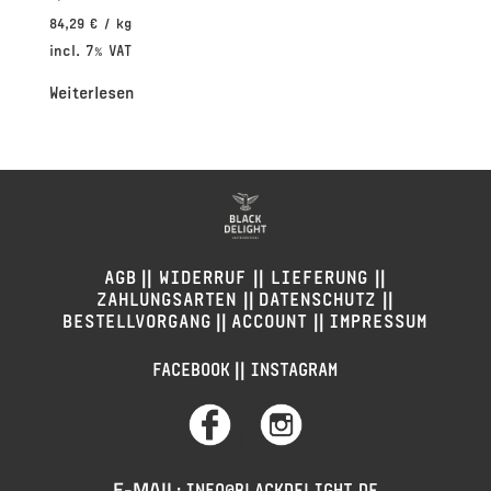
84,29
€
/
kg
incl. 7% VAT
Weiterlesen
||
||
||
AGB
WIDERRUF
LIEFERUNG
||
||
ZAHLUNGSARTEN
DATENSCHUTZ
||
||
BESTELLVORGANG
ACCOUNT
IMPRESSUM
||
FACEBOOK
INSTAGRAM
||
E-MAIL:
INFO@BLACKDELIGHT.DE