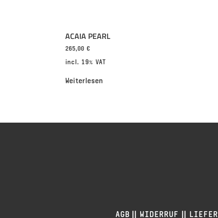
ACAIA PEARL
265,00
€
incl. 19% VAT
Weiterlesen
||
||
AGB
WIDERRUF
LIEFE