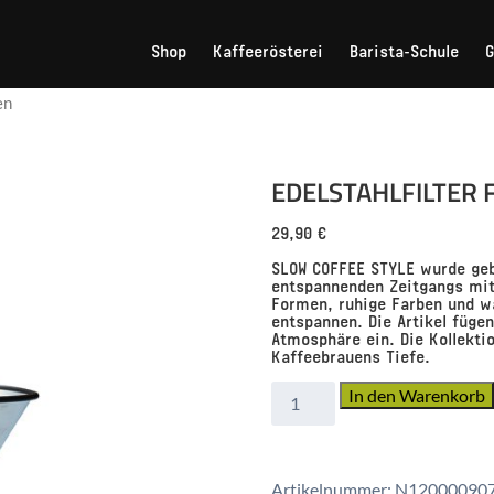
Shop
Kaffeerösterei
Barista-Schule
en
EDELSTAHLFILTER 
29,90
€
SLOW COFFEE STYLE wurde geb
entspannenden Zeitgangs mit
Formen, ruhige Farben und wa
entspannen. Die Artikel füge
Atmosphäre ein. Die Kollektio
Kaffeebrauens Tiefe.
Edelstahlfilter
In den Warenkorb
für
4
Tassen
Artikelnummer:
N12000090