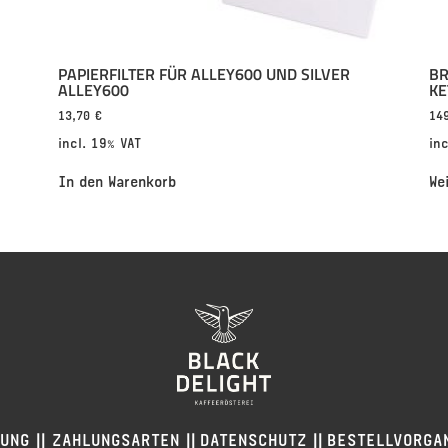
PAPIERFILTER FÜR ALLEY600 UND SILVER
BR
ALLEY600
KE
13,70
€
14
incl. 19% VAT
in
In den Warenkorb
We
||
||
||
RUNG
ZAHLUNGSARTEN
DATENSCHUTZ
BESTELLVORGA