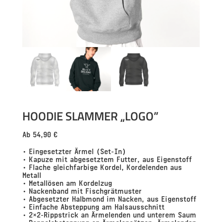
HOODIE SLAMMER „LOGO”
Ab
54,90
€
• Eingesetzter Ärmel (Set-In)
• Kapuze mit abgesetztem Futter, aus Eigenstoff
• Flache gleichfarbige Kordel, Kordelenden aus
Metall
• Metallösen am Kordelzug
• Nackenband mit Fischgrätmuster
• Abgesetzter Halbmond im Nacken, aus Eigenstoff
• Einfache Absteppung am Halsausschnitt
• 2×2-Rippstrick an Ärmelenden und unterem Saum
• Doppelabsteppung an Ärmelansätzen, Ärmelenden