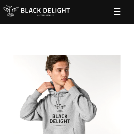
☰
Startseite
Specials
Kleidung
Textil Black
/
/
/
Delight
/ Hoodie Slammer „Logo”