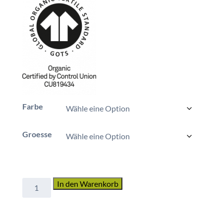
Farbe
Groesse
Hoodie
In den Warenkorb
Slammer
„Logo”
Menge