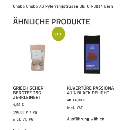
Choba Choba AG Wylerringstrasse 36, CH-3014 Bern
ÄHNLICHE PRODUKTE
Sale!
GRIECHISCHER
KUVERTÜRE PASSIONA
BERGTEE 25G
41 % BLACK DELIGHT
ZERKLEINERT
Ab
14,90
€
4,90
€
incl. VAT
196,00
€
/
kg
Ausführung wählen
incl. 7% VAT
Weiterlesen