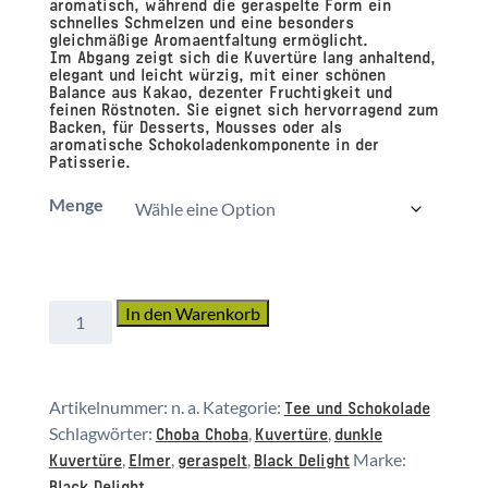
aromatisch, während die geraspelte Form ein
schnelles Schmelzen und eine besonders
gleichmäßige Aromaentfaltung ermöglicht.
Im Abgang zeigt sich die Kuvertüre lang anhaltend,
elegant und leicht würzig, mit einer schönen
Balance aus Kakao, dezenter Fruchtigkeit und
feinen Röstnoten. Sie eignet sich hervorragend zum
Backen, für Desserts, Mousses oder als
aromatische Schokoladenkomponente in der
Patisserie.
Menge
Kuvertüre
In den Warenkorb
Elmer
64
%
Tee und Schokolade
Artikelnummer:
n. a.
Kategorie:
geraspelt
Choba Choba
Kuvertüre
dunkle
Schlagwörter:
,
,
Black
Kuvertüre
Elmer
geraspelt
Black Delight
,
,
,
Marke:
Delight
Black Delight