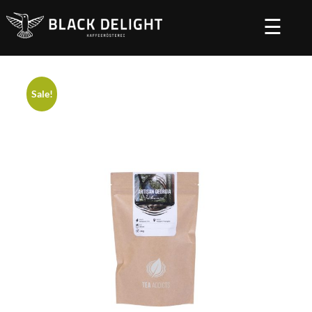
☰
Startseite
Tee und Schokolade
/
/ Artisan Georgia 100g
Sale!