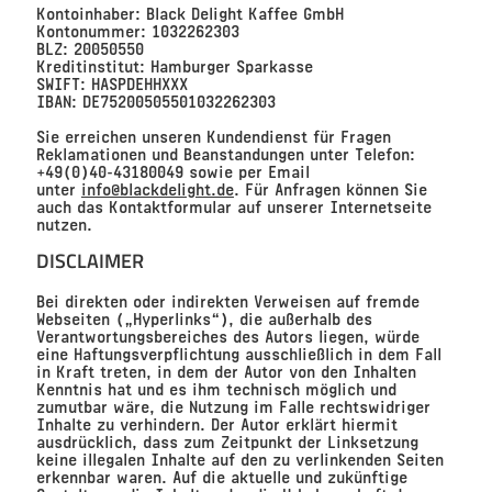
Kontoinhaber: Black Delight Kaffee GmbH
Kontonummer: 1032262303
BLZ: 20050550
Kreditinstitut: Hamburger Sparkasse
SWIFT: HASPDEHHXXX
IBAN: DE75200505501032262303
Sie erreichen unseren Kundendienst für Fragen
Reklamationen und Beanstandungen unter Telefon:
+49(0)40-43180049 sowie per Email
unter
info@blackdelight.de
. Für Anfragen können Sie
auch das Kontaktformular auf unserer Internetseite
nutzen.
DISCLAIMER
Bei direkten oder indirekten Verweisen auf fremde
Webseiten („Hyperlinks“), die außerhalb des
Verantwortungsbereiches des Autors liegen, würde
eine Haftungsverpflichtung ausschließlich in dem Fall
in Kraft treten, in dem der Autor von den Inhalten
Kenntnis hat und es ihm technisch möglich und
zumutbar wäre, die Nutzung im Falle rechtswidriger
Inhalte zu verhindern. Der Autor erklärt hiermit
ausdrücklich, dass zum Zeitpunkt der Linksetzung
keine illegalen Inhalte auf den zu verlinkenden Seiten
erkennbar waren. Auf die aktuelle und zukünftige