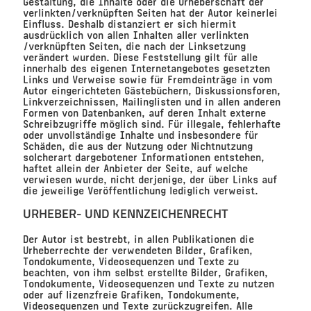
Gestaltung, die Inhalte oder die Urheberschaft der
verlinkten/verknüpften Seiten hat der Autor keinerlei
Einfluss. Deshalb distanziert er sich hiermit
ausdrücklich von allen Inhalten aller verlinkten
/verknüpften Seiten, die nach der Linksetzung
verändert wurden. Diese Feststellung gilt für alle
innerhalb des eigenen Internetangebotes gesetzten
Links und Verweise sowie für Fremdeinträge in vom
Autor eingerichteten Gästebüchern, Diskussionsforen,
Linkverzeichnissen, Mailinglisten und in allen anderen
Formen von Datenbanken, auf deren Inhalt externe
Schreibzugriffe möglich sind. Für illegale, fehlerhafte
oder unvollständige Inhalte und insbesondere für
Schäden, die aus der Nutzung oder Nichtnutzung
solcherart dargebotener Informationen entstehen,
haftet allein der Anbieter der Seite, auf welche
verwiesen wurde, nicht derjenige, der über Links auf
die jeweilige Veröffentlichung lediglich verweist.
URHEBER- UND KENNZEICHENRECHT
Der Autor ist bestrebt, in allen Publikationen die
Urheberrechte der verwendeten Bilder, Grafiken,
Tondokumente, Videosequenzen und Texte zu
beachten, von ihm selbst erstellte Bilder, Grafiken,
Tondokumente, Videosequenzen und Texte zu nutzen
oder auf lizenzfreie Grafiken, Tondokumente,
Videosequenzen und Texte zurückzugreifen. Alle