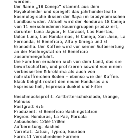
werden.
Der Name „18 Conejo“ stammt aus dem
Mayakalender und spiegelt das jahrhundertealte
kosmologische Wissen der Maya im biodynamischen
Landbau wider. Aktuell wird der Honduras 18 Conejo
von 11 verschiedenen Bauerngruppen produziert,
darunter Luna Jaguar, El Caracol, Las Huertas,
Dulce Luna, Las Mandarinas, El Conejo, San José, La
Fernanda, El Beneficio, Alfa y Omega und El
Granadillo. Der Kaffee wird vor seiner Aufbereitung
an der Washingstation El Beneficio
zusammengeführt.
Die Familien ernähren sich von dem Land, das sie
bewirtschaften, und profitieren sowohl von einem
verbesserten Mikroklima als auch von
nährstoffreichen Böden – ebenso wie der Kaffee.
Black Delight röstet den neuen Honduras als
Espresso hell, Espresso dunkel und Filter
Geschmacksprofil:
Zartbitterschokolade, Orange,
Walnuss
Röstgrad:
4/5
Produzent
: El Beneficio Washingstation
Region:
Honduras, La Paz, Marcala
Anbauhöhe:
1250-1700m
Aufbereitung:
Washed
Varietät:
Catuai, Typica, Bourbon
Farm:
11 Verschiedene Farmen