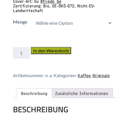
Cover-Art: by
@friede_be
Zertifizierung:
Bio, DE-ÖKÖ-072, Nicht-EU-
Landwirtschaft
Menge
Honduras
In den Warenkorb
18
Conejo
Washed
Kaffee
Originals
Artikelnummer:
n. a.
Kategorien:
,
Bio
Espresso
Dunkel
Beschreibung
Zusätzliche Informationen
Menge
BESCHREIBUNG