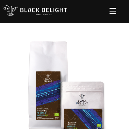
☰
Startseite
Kaffee
Originals
/
/
/ Honduras 18 Conejo
Washed Bio Espresso Dunkel