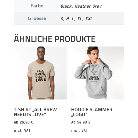
Farbe
Black, Heather Grey
Groesse
S, M, L, XL, XXL
ÄHNLICHE PRODUKTE
T-SHIRT „ALL BREW
HOODIE SLAMMER
NEED IS LOVE“
„LOGO”
Ab
26,90
€
Ab
54,90
€
incl. VAT
incl. VAT