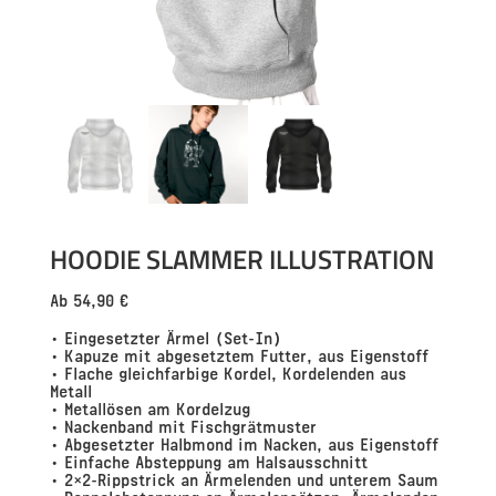
HOODIE SLAMMER ILLUSTRATION
Ab
54,90
€
• Eingesetzter Ärmel (Set-In)
• Kapuze mit abgesetztem Futter, aus Eigenstoff
• Flache gleichfarbige Kordel, Kordelenden aus
Metall
• Metallösen am Kordelzug
• Nackenband mit Fischgrätmuster
• Abgesetzter Halbmond im Nacken, aus Eigenstoff
• Einfache Absteppung am Halsausschnitt
• 2×2-Rippstrick an Ärmelenden und unterem Saum
• Doppelabsteppung an Ärmelansätzen, Ärmelenden