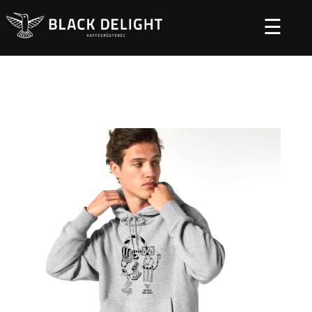
☰
Startseite
Specials
Kleidung
Textil Black
/
/
/
Delight
/ Hoodie Slammer Illustration